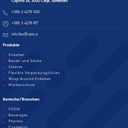
Čopova 24, 3000 Celje, Slowenien
+386 3 4278 500
+386 3 4278 817
info.flex@cetis.si
Produkte
Etiketten
Beutel und Säcke
Sleeves
Flexible Verpackungsfolien
Wrap-Around-Etiketten
Markenschutz
Bereiche/Branchen
FOOD
Beverages
Pharma
Cosmetics