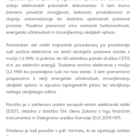
izdajo elektronskih potovalnih dokumentov. S tem bomo
bistveno povečali zmogljivost, kakovost, produktivnost in
stopnjo avtomatizacije ter dodatno optimizirali poslovne
procese. Posebno pozornost smo namenili funkcionalnosti,
energetski učinkovitosti in zmanjševanju okoljskih vplivov.
Pomemben del naših trajnostnih prizadevanj pa predstavlja
tudi sončna elektrarna na strehi obstoječe poslovne stavbe z
močjo 1,4 MW, ki pokriva do 40 odstotkov potreb družbe CETIS
d.d. po električni energiji. Dodatna sončna elektrarna z močjo
0,2 MW bo postavljena tudi na novi stavbi. S tem pomembno
prispevamo k večji energetski učinkovitosti, zmanjševanju
okoljskih vplivov in izpustov toplogrednih plinov ter izboljšanju
našega okoljskega odtisa.
Poročilo je v zahtevani uradni evropski enotni elektronski obliki
(ESEF), skladno z določbo 134. člena Zakona o trgu finančnih
instrumentov in Delegirano uredbo Komisije (EU) 2019/815.
Priloženo je tudi poročilo v pdf. formatu, ki ne izpolnjuje zahtev