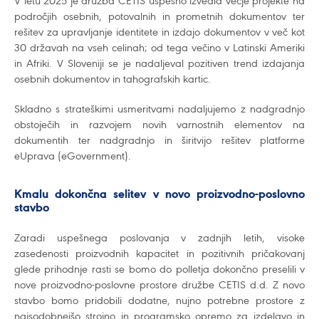
V letu 2025 je družba CETIS uspešno izvedla večje projekte na
področjih osebnih, potovalnih in prometnih dokumentov ter
rešitev za upravljanje identitete in izdajo dokumentov v več kot
30 državah na vseh celinah; od tega večino v Latinski Ameriki
in Afriki. V Sloveniji se je nadaljeval pozitiven trend izdajanja
osebnih dokumentov in tahografskih kartic.
Skladno s strateškimi usmeritvami nadaljujemo z nadgradnjo
obstoječih in razvojem novih varnostnih elementov na
dokumentih ter nadgradnjo in širitvijo rešitev platforme
eUprava (eGovernment).
Kmalu dokončna selitev v novo proizvodno-poslovno
stavbo
Zaradi uspešnega poslovanja v zadnjih letih, visoke
zasedenosti proizvodnih kapacitet in pozitivnih pričakovanj
glede prihodnje rasti se bomo do polletja dokončno preselili v
nove proizvodno-poslovne prostore družbe CETIS d.d. Z novo
stavbo bomo pridobili dodatne, nujno potrebne prostore z
najsodobnejšo strojno in programsko opremo za izdelavo in