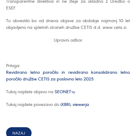
Transparentne direktiva in ne šteje za skladno z Uredbo o
ESEF.
To obvestilo bo od dneva objave za obdobje najmanj 10 let
objavljeno na spletnih straneh družbe CETIS d.d. www.cetis.si.
Upravni odbor
Priloga:
Revidirano letno poročilo in revidirano konsolidirano letno
poročilo družbe CETIS za poslovno leto 2025
Tukaj najdete objavo na
SEONET-u
.
Tukaj najdete povezavo do
iXBRL viewerja
.
NAZAJ