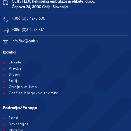
CETIS FLEX, fleksibilna embalaža in etikete, d.o.o.
Čopova 24, 3000 Celje, Slovenija
+386 (0)3 4278 500
+386 (0)3 4278 817
info.flex@cetis.si
Izdelki
Etikete
Vrečke
Sleevi
Folije
Ovojne etikete
Zaščita blagovne znamke
Področja/Panoge
Food
Beverages
Pharma