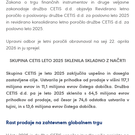
Zakona o trgu finančnih instrumentov in druge veljavne
zakonodaje družba CETIS d.d. objavlja Revidirano letno
poročilo o poslovanju družbe CETIS d.d. za poslovno leto 2025
in revidirano konsolidirano letno poročilo družbe CETIS d.d. za
poslovno leto 2025.
Upravni odbor je letni poročili obravnaval na seji 22. aprila
2026 in ju sprejel.
SKUPINA CETIS LETO 2025 SKLENILA SKLADNO Z NAČRTI
Skupina CETIS je leto 2025 zaključila uspešno in dosegla
zastavljene cilje. Ustvarila je prihodke od prodaje v višini 117,1
milijona evrov in 11,1 milijona evrov čistega dobička. Družba
CETIS d.d. pa je leto 2025 sklenila s 64,5 milijona evrov
prihodkov od prodaje, od česar je 74,6 odstotka ustvarila v
tujini, in s 13,6 milijona evrov čistega dobička.
Rast prodaje na zahtevnem globalnem trgu