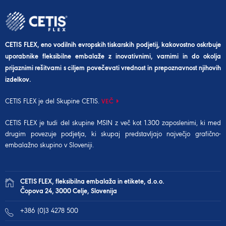
CETIS FLEX, eno vodilnih evropskih tiskarskih podjetij, kakovostno oskrbuje
uporabnike fleksibilne embalaže z inovativnimi, varnimi in do okolja
prijaznimi rešitvami s ciljem povečevati vrednost in prepoznavnost njihovih
izdelkov.
CETIS FLEX je del Skupine CETIS.
VEČ
CETIS FLEX je tudi del
skupine MSIN
z več kot 1.300 zaposlenimi, ki med
drugim povezuje podjetja, ki skupaj predstavljajo največjo grafično-
embalažno skupino v Sloveniji.
CETIS FLEX, fleksibilna embalaža in etikete, d.o.o.
Čopova 24, 3000 Celje, Slovenija
+386 (0)3 4278 500