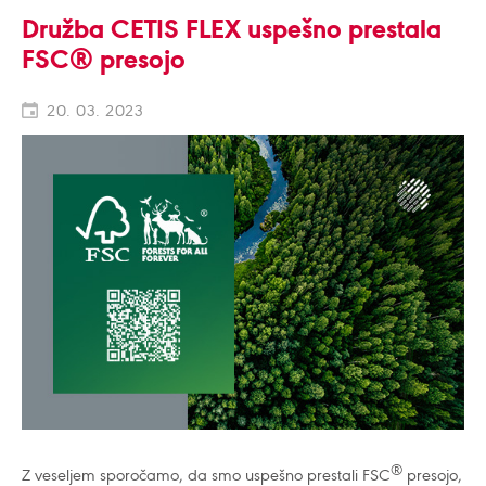
Družba CETIS FLEX uspešno prestala
FSC® presojo
20. 03. 2023
®
Z veseljem sporočamo, da smo uspešno prestali FSC
presojo,