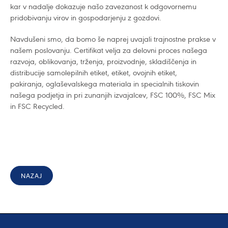
kar v nadalje dokazuje našo zavezanost k odgovornemu
pridobivanju virov in gospodarjenju z gozdovi.
Navdušeni smo, da bomo še naprej uvajali trajnostne prakse v
našem poslovanju. Certifikat velja za delovni proces našega
razvoja, oblikovanja, trženja, proizvodnje, skladiščenja in
distribucije samolepilnih etiket, etiket, ovojnih etiket,
pakiranja, oglaševalskega materiala in specialnih tiskovin
našega podjetja in pri zunanjih izvajalcev, FSC 100%, FSC Mix
in FSC Recycled.
NAZAJ