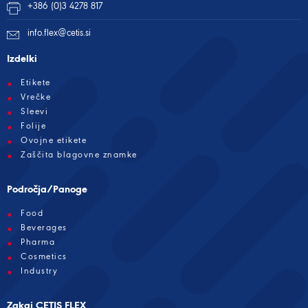
+386 (0)3 4278 817
info.flex@cetis.si
Izdelki
Etikete
Vrečke
Sleevi
Folije
Ovojne etikete
Zaščita blagovne znamke
Področja/Panoge
Food
Beverages
Pharma
Cosmetics
Industry
Zakaj CETIS FLEX